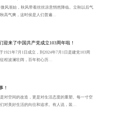
微风渐始，秋风带着丝丝凉意悄然降临。立秋以后气
秋高气爽，这时侯是人们普遍…
我们迎来了中国共产党成立103周年啦！
921年7月1日成立，到2024年7月1日是建党103周
征程波澜壮阔，百年初心历…
事！
是对空间的改造，更是对生活态度的重塑。每一寸空
们对美好生活的向往和追求。有人说，装…