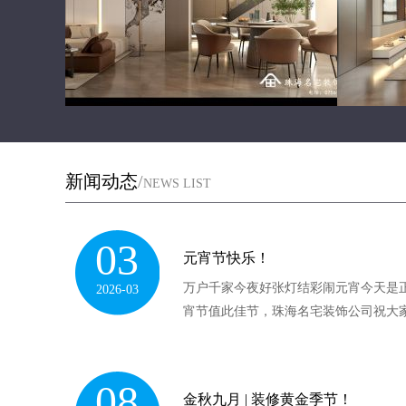
新闻动态
/
NEWS LIST
03
元宵节快乐！
万户千家今夜好张灯结彩闹元宵今天是
2026-03
宵节值此佳节，珠海名宅装饰公司祝大
08
金秋九月 | 装修黄金季节！