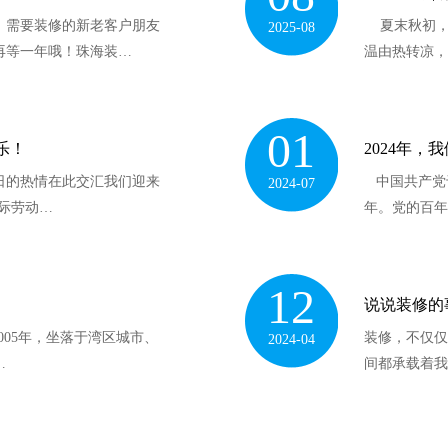
，需要装修的新老客户朋友
夏末秋初，
2025-08
再等一年哦！珠海装…
温由热转凉，
01
乐！
2024年，
日的热情在此交汇我们迎来
中国共产党于1
2024-07
际劳动…
年。党的百年
12
说说装修的
05年，坐落于湾区城市、
装修，不仅仅
2024-04
…
间都承载着我