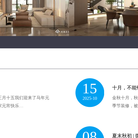
15
十月，不能
正月十五我们迎来了马年元
金秋十月，秋
2025-10
家元宵快乐…
季节装修，被
08
夏末秋初 |